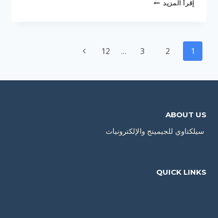
إقرأ المزيد
هي
بطاقات
البلاي
تنقل
ستيشن؟
الصفحة
12
…
3
2
1
الصفحة
التالية
ABOUT US
سيلكتاوي للجيمينج والإلكترونيات
QUICK LINKS