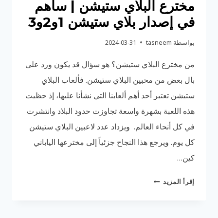
مخترع البلاي ستيشن | ساهم
في إصدار بلاي ستيشن 1و2و3
بواسطة
tasneem
2024-03-31
من مخترع البلاي ستيشن؟ هو سؤال قد يكون ورد على
بال بعض من محبين البلاي ستيشن. فألعاب البلاي
ستيشن تعتبر أحد أهم ألعابنا التي نشأنا عليها، إذ حظيت
هذه اللعبة بشهرة واسعة تجاوزت حدود البلاد وانتشرت
في كل أنحاء العالم. ويزداد عدد لاعبين البلاي ستيشن
كل يوم. ويرجع هذا النجاح جزئياً إلى مخترعها الياباني
كين…
مخترع
إقرأ المزيد
البلاي
ستيشن
|