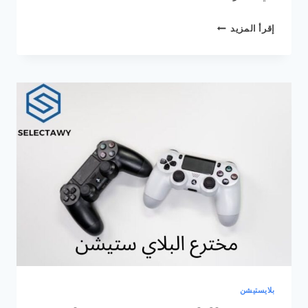
كيف
إقرأ المزيد
ارسل
اللعبة
في
البلاي
ستيشن
4
|
دليلك
لمعرفة
الخطوات
بلايستيشن