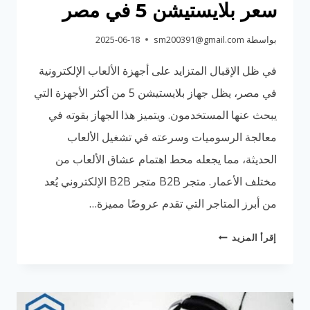
سعر بلايستيشن 5 في مصر
بواسطة
sm200391@gmail.com
2025-06-18
في ظل الإقبال المتزايد على أجهزة الألعاب الإلكترونية
في مصر، يظل جهاز بلايستيشن 5 من أكثر الأجهزة التي
يبحث عنها المستخدمون. ويتميز هذا الجهاز بقوته في
معالجة الرسوميات وسرعته في تشغيل الألعاب
الحديثة، مما يجعله محط اهتمام عشاق الألعاب من
مختلف الأعمار. متجر B2B متجر B2B الإلكتروني يُعد
من أبرز المتاجر التي تقدم عروضًا مميزة…
سعر
إقرأ المزيد
بلايستيشن
5
في
مصر