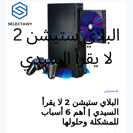
ساهم
في
إصدار
بلاي
ستيشن
1و2و3
بلايستيشن
البلاي ستيشن 2 لا يقرأ
السيدي | أهم 6 أسباب
للمشكلة وحلولها