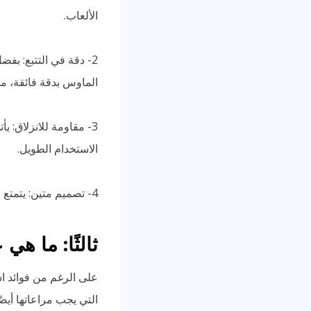
الألعاب.
2- دقة في التتبع: بف
الماوس بدقة فائقة، م
3- مقاومة للانزلاق: 
الاستخدام الطويل.
4- تصميم متين: يتمتع ماوس باد القيمنق بتصميم قوي ومتين يضمن استخدامه لفترة طويلة دون التأثير على جودته.
ثالثًا: ما ه
على الرغم من فوائد ا
التي يجب مراعاتها أيضً