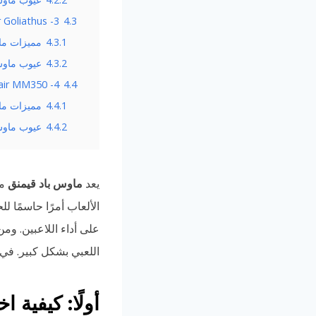
 Goliathus -3:
4.3
4.3.1
مميزات ماوس باد us
4.3.2
عيوب ماوس باد athus
air MM350 -4:
4.4
4.4.1
مميزات ماوس باد 0
4.4.2
عيوب ماوس باد M350
يعد
ماوس باد قيمنق
من
الألعاب أمرًا حاسمًا 
على أداء اللاعبين. وم
اللعبي بشكل كبير. في 
أولًا: كيفية 