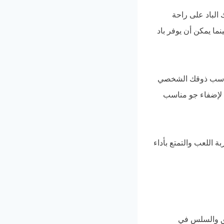
الباد على راحة
نما يمكن أن يوفر باد
ي يناسب ذوقك الشخصي
دات القيمنق إضاءة RGB قابلة للتخصيص لإضفاء جو مناسب
 اللعب والتمتع بأداء
قيق والسلس في