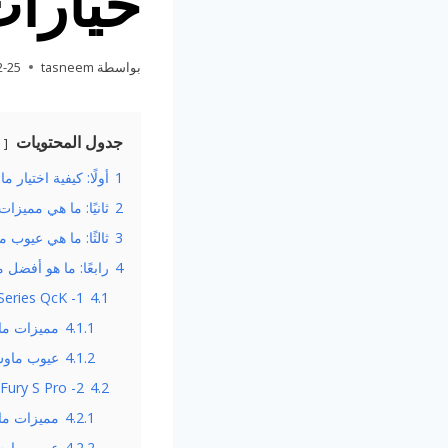
خيارات
بواسطة
tasneem
2-25
جدول المحتويات
1
أولًا: كيفية اختيار 
2
ثانيًا: ما هي مميزا
3
ثالثًا: ما هي عيوب 
4
رابعًا: ما هو أفضل 
Series QcK -1:
4.1
4.1.1
مميزات ماوس باد cK
4.1.2
عيوب ماوس باد s QcK
ury S Pro -2:
4.2
4.2.1
مميزات ماوس باد Pro
4.2.2
عيوب ماوس باد y S Pro