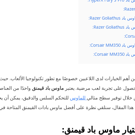
Razer
Razer Goliath:
Razer Goli:
Cors
Corsair MM35:
Corsair M:
 أهم الخيارات لدى اللاعبين خصوصًا مع تطور تكنولوجيا الألعاب. حيث
للحصول على تجربة لعب مرضية. يعتبر
ماوس باد قيمنق
واحدًا من العناصر
ن خلال توفير سطح مثالي
للماوس
للتحكم السلس والدقيق، يمكن أن يح
هذا المقال، سنلقي نظرة على أفضل ماوس بادات القيمنق المتاحة في ا
اختيار ماوس باد قيمنق: