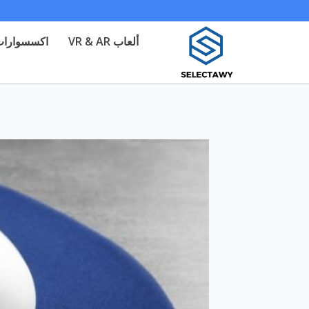
لتجاوز
لى
ألعاب VR & AR
اكسسوارات 
لمحتوى