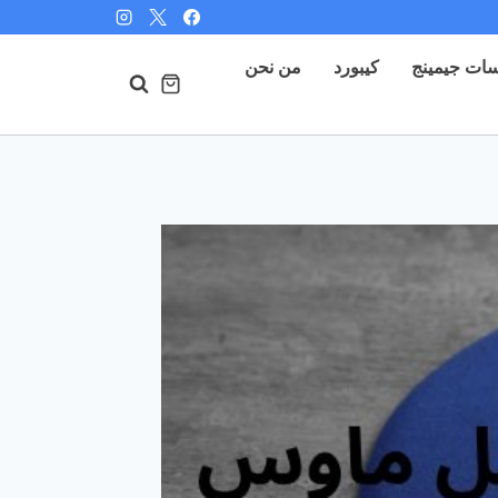
ات جيمينج
كيبورد
من نحن