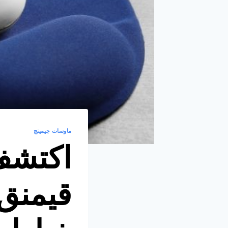
ماوسات جيمينج
اكتشف