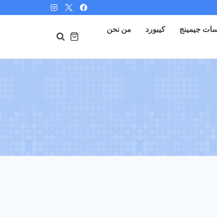
ات جيمينج
كيبورد
من نحن