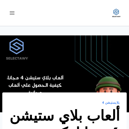
لتجاوز
لى
لمحتوى
بلايستيشن 4
ألعاب بلاي ستيشن