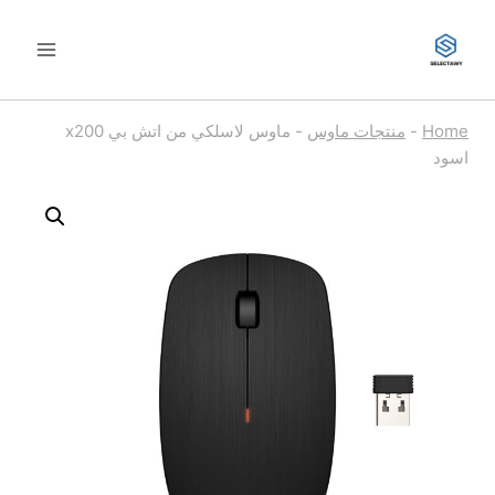
لتجاوز
لى
لمحتوى
Home
-
منتجات ماوس
-
ماوس لاسلكي من اتش بي x200
اسود