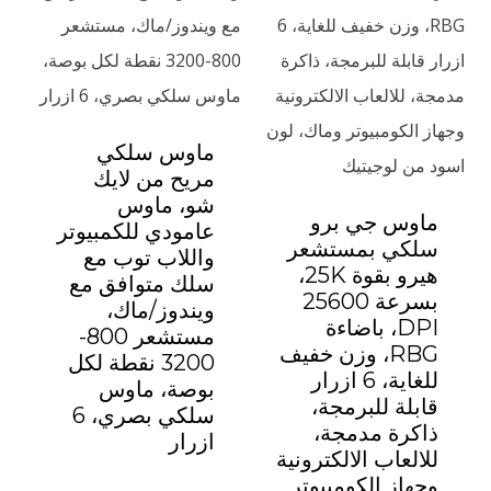
ماوس سلكي
مريح من لايك
شو، ماوس
ماوس جي برو
عامودي للكمبيوتر
سلكي بمستشعر
واللاب توب مع
هيرو بقوة 25K،
سلك متوافق مع
بسرعة 25600
ويندوز/ماك،
DPI، باضاءة
مستشعر 800-
RBG، وزن خفيف
3200 نقطة لكل
للغاية، 6 ازرار
بوصة، ماوس
قابلة للبرمجة،
سلكي بصري، 6
ذاكرة مدمجة،
ازرار
للالعاب الالكترونية
وجهاز الكومبيوتر