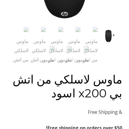
ماوس لاسلكي من اتش
بي x200 اسود
& Free Shipping
Free shipping on orders over $50!