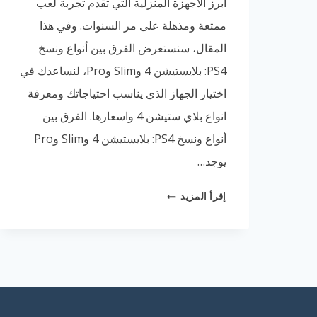
أبرز الأجهزة المنزلية التي تقدم تجربة لعب
ممتعة ومذهلة على مر السنوات. وفي هذا
المقال، سنستعرض الفرق بين أنواع ونسخ
PS4: بلايستيشن 4 وSlim وPro، لنساعدك في
اختيار الجهاز الذي يناسب احتياجاتك ومعرفة
انواع بلاي ستيشن 4 واسعارها. الفرق بين
أنواع ونسخ PS4: بلايستيشن 4 وSlim وPro
يوجد…
الفرق
إقرأ المزيد
بين
أنواع
ونسخ
PS4:
بلايستيشن
4
وSLIM