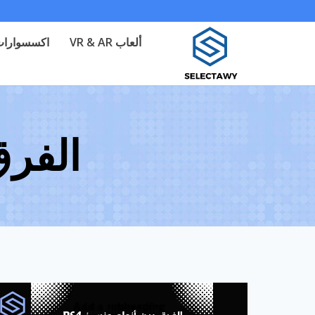
لتجاوز
لى
ألعاب VR & AR
اكسسوارات 
لمحتوى
الفرق